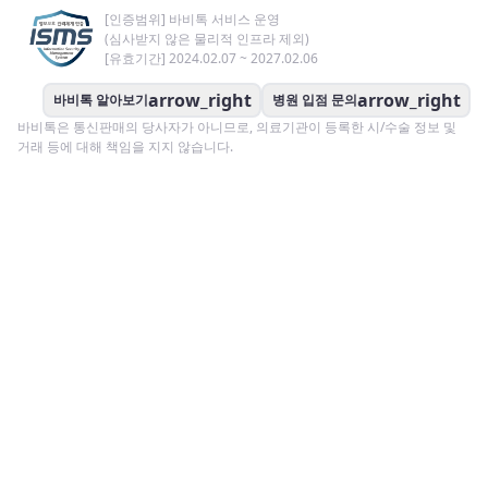
[인증범위] 바비톡 서비스 운영
(심사받지 않은 물리적 인프라 제외)
[유효기간] 2024.02.07 ~ 2027.02.06
arrow_right
arrow_right
바비톡 알아보기
병원 입점 문의
바비톡은 통신판매의 당사자가 아니므로, 의료기관이 등록한 시/수술 정보 및
거래 등에 대해 책임을 지지 않습니다.