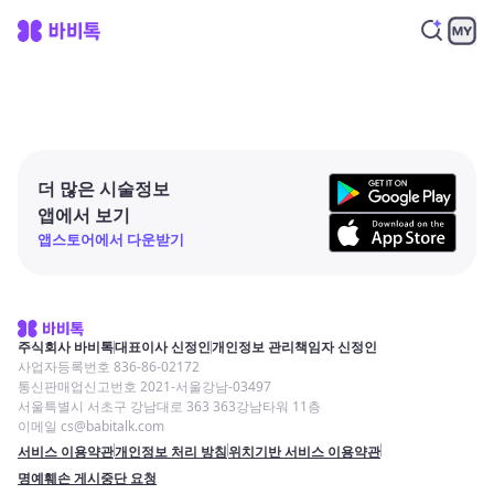
더 많은 시술정보
앱에서 보기
앱스토어에서 다운받기
주식회사 바비톡
대표이사 신정인
개인정보 관리책임자 신정인
사업자등록번호 836-86-02172
통신판매업신고번호 2021-서울강남-03497
서울특별시 서초구 강남대로 363 363강남타워 11층
이메일 cs@babitalk.com
서비스 이용약관
개인정보 처리 방침
위치기반 서비스 이용약관
명예훼손 게시중단 요청