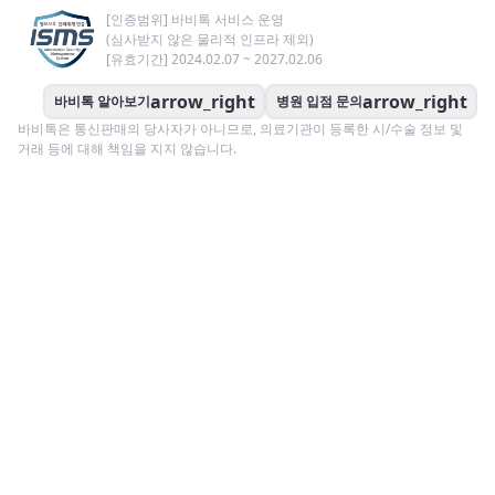
[인증범위] 바비톡 서비스 운영
(심사받지 않은 물리적 인프라 제외)
[유효기간] 2024.02.07 ~ 2027.02.06
arrow_right
arrow_right
바비톡 알아보기
병원 입점 문의
바비톡은 통신판매의 당사자가 아니므로, 의료기관이 등록한 시/수술 정보 및
거래 등에 대해 책임을 지지 않습니다.