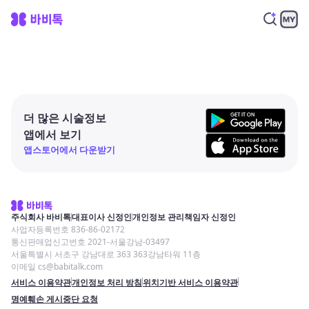
더 많은 시술정보
앱에서 보기
앱스토어에서 다운받기
주식회사 바비톡
대표이사 신정인
개인정보 관리책임자 신정인
사업자등록번호 836-86-02172
통신판매업신고번호 2021-서울강남-03497
서울특별시 서초구 강남대로 363 363강남타워 11층
이메일 cs@babitalk.com
서비스 이용약관
개인정보 처리 방침
위치기반 서비스 이용약관
명예훼손 게시중단 요청