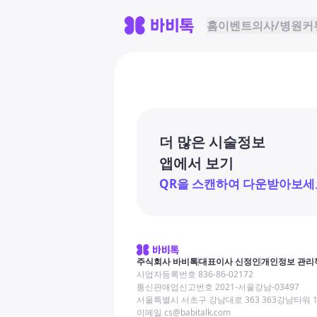
홈
이벤트
의사/병원
커
더 많은 시술정보
앱에서 보기
QR을 스캔하여 다운받아보세
주식회사 바비톡
대표이사 신정인
개인정보 관리
사업자등록번호 836-86-02172
통신판매업신고번호 2021-서울강남-03497
서울특별시 서초구 강남대로 363 363강남타워 
이메일 cs@babitalk.com