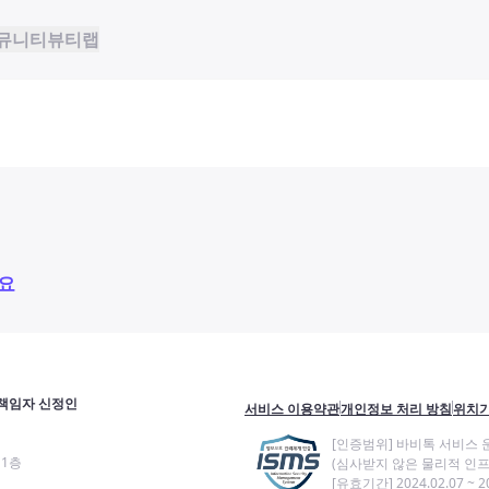
뮤니티
뷰티랩
요
책임자 신정인
서비스 이용약관
개인정보 처리 방침
위치기
[인증범위] 바비톡 서비스 
11층
(심사받지 않은 물리적 인프
[유효기간] 2024.02.07 ~ 20