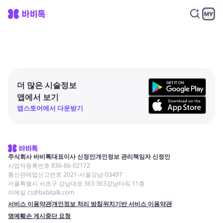
더 많은 시술정보
앱에서 보기
앱스토어에서 다운받기
주식회사 바비톡
대표이사 신정인
개인정보 관리책임자 신정인
사업자등록번호 836-86-02172
통신판매업신고번호 2021-서울강남-03497
서울특별시 서초구 강남대로 363 363강남타워 11층
이메일 cs@babitalk.com
서비스 이용약관
개인정보 처리 방침
위치기반 서비스 이용약관
명예훼손 게시중단 요청