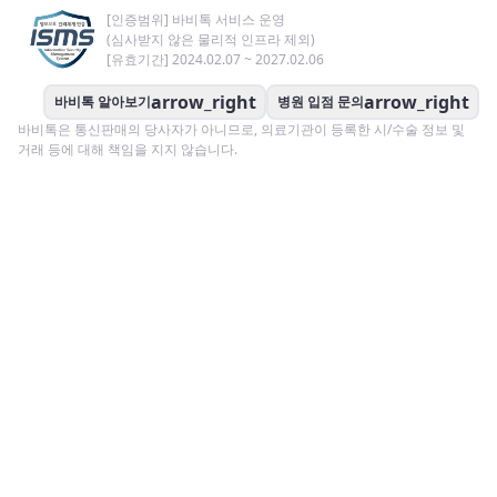
[인증범위] 바비톡 서비스 운영
(심사받지 않은 물리적 인프라 제외)
[유효기간] 2024.02.07 ~ 2027.02.06
arrow_right
arrow_right
바비톡 알아보기
병원 입점 문의
바비톡은 통신판매의 당사자가 아니므로, 의료기관이 등록한 시/수술 정보 및
거래 등에 대해 책임을 지지 않습니다.