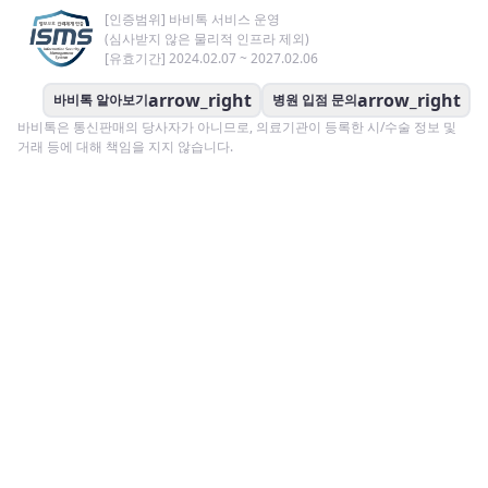
[인증범위] 바비톡 서비스 운영
(심사받지 않은 물리적 인프라 제외)
[유효기간] 2024.02.07 ~ 2027.02.06
arrow_right
arrow_right
바비톡 알아보기
병원 입점 문의
바비톡은 통신판매의 당사자가 아니므로, 의료기관이 등록한 시/수술 정보 및
거래 등에 대해 책임을 지지 않습니다.