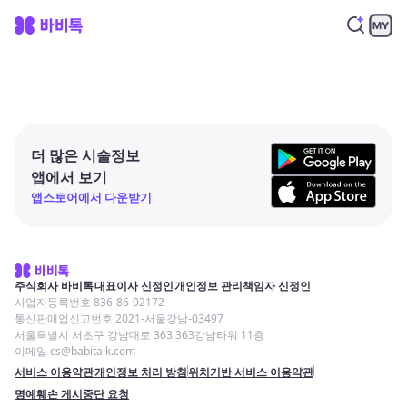
더 많은 시술정보
앱에서 보기
앱스토어에서 다운받기
주식회사 바비톡
대표이사 신정인
개인정보 관리책임자 신정인
사업자등록번호 836-86-02172
통신판매업신고번호 2021-서울강남-03497
서울특별시 서초구 강남대로 363 363강남타워 11층
이메일 cs@babitalk.com
서비스 이용약관
개인정보 처리 방침
위치기반 서비스 이용약관
명예훼손 게시중단 요청