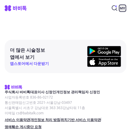
더 많은 시술정보
앱에서 보기
앱스토어에서 다운받기
주식회사 바비톡
대표이사 신정인
개인정보 관리책임자 신정인
사업자등록번호 836-86-02172
통신판매업신고번호 2021-서울강남-03497
서울특별시 서초구 강남대로 363 363강남타워 11층
이메일 cs@babitalk.com
서비스 이용약관
개인정보 처리 방침
위치기반 서비스 이용약관
명예훼손 게시중단 요청