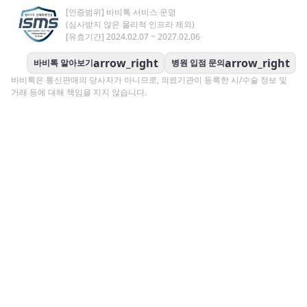
[인증범위] 바비톡 서비스 운영
(심사받지 않은 물리적 인프라 제외)
[유효기간] 2024.02.07 ~ 2027.02.06
arrow_right
arrow_right
바비톡 알아보기
병원 입점 문의
바비톡은 통신판매의 당사자가 아니므로, 의료기관이 등록한 시/수술 정보 및
거래 등에 대해 책임을 지지 않습니다.