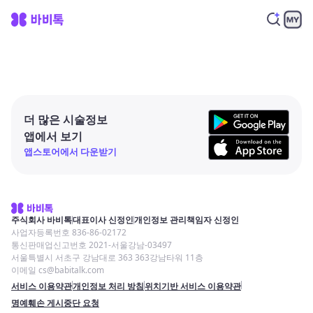
더 많은 시술정보
앱에서 보기
앱스토어에서 다운받기
주식회사 바비톡
대표이사 신정인
개인정보 관리책임자 신정인
사업자등록번호 836-86-02172
통신판매업신고번호 2021-서울강남-03497
서울특별시 서초구 강남대로 363 363강남타워 11층
이메일 cs@babitalk.com
서비스 이용약관
개인정보 처리 방침
위치기반 서비스 이용약관
명예훼손 게시중단 요청