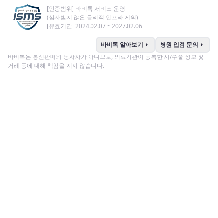
[인증범위] 바비톡 서비스 운영
(심사받지 않은 물리적 인프라 제외)
[유효기간] 2024.02.07 ~ 2027.02.06
arrow_right
arrow_right
바비톡 알아보기
병원 입점 문의
바비톡은 통신판매의 당사자가 아니므로, 의료기관이 등록한 시/수술 정보 및
거래 등에 대해 책임을 지지 않습니다.