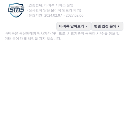
[인증범위] 바비톡 서비스 운영
(심사받지 않은 물리적 인프라 제외)
[유효기간] 2024.02.07 ~ 2027.02.06
arrow_right
arrow_right
바비톡 알아보기
병원 입점 문의
바비톡은 통신판매의 당사자가 아니므로, 의료기관이 등록한 시/수술 정보 및
거래 등에 대해 책임을 지지 않습니다.