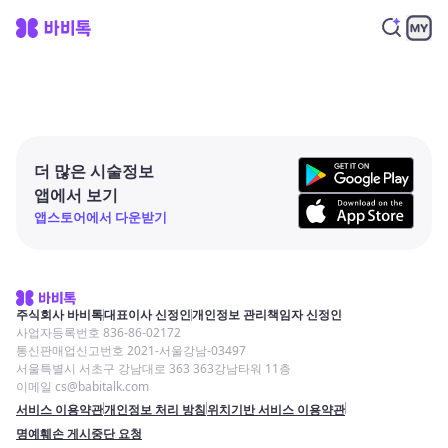
더 많은 시술정보
앱에서 보기
앱스토어에서 다운받기
주식회사 바비톡
대표이사 신정인
개인정보 관리책임자 신정인
사업자등록번호 836-86-02172
통신판매업신고번호 2021-서울강남-03497
서울특별시 서초구 강남대로 363 363강남타워 11층
이메일 cs@babitalk.com
서비스 이용약관
개인정보 처리 방침
위치기반 서비스 이용약관
명예훼손 게시중단 요청