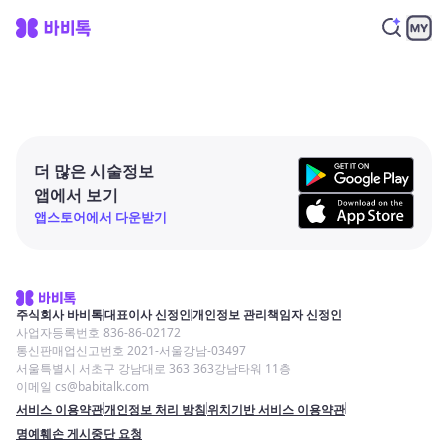
더 많은 시술정보
앱에서 보기
앱스토어에서 다운받기
주식회사 바비톡
대표이사 신정인
개인정보 관리책임자 신정인
사업자등록번호 836-86-02172
통신판매업신고번호 2021-서울강남-03497
서울특별시 서초구 강남대로 363 363강남타워 11층
이메일 cs@babitalk.com
서비스 이용약관
개인정보 처리 방침
위치기반 서비스 이용약관
명예훼손 게시중단 요청