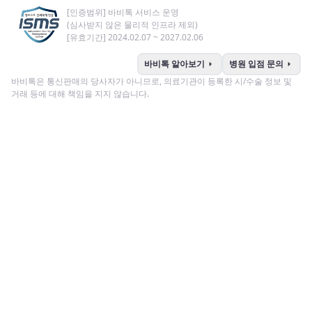
[인증범위] 바비톡 서비스 운영
(심사받지 않은 물리적 인프라 제외)
[유효기간] 2024.02.07 ~ 2027.02.06
arrow_right
arrow_right
바비톡 알아보기
병원 입점 문의
바비톡은 통신판매의 당사자가 아니므로, 의료기관이 등록한 시/수술 정보 및
거래 등에 대해 책임을 지지 않습니다.