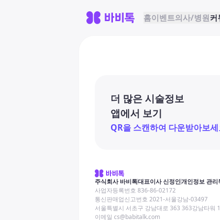
홈
이벤트
의사/병원
커
더 많은 시술정보
앱에서 보기
QR을 스캔하여 다운받아보세
주식회사 바비톡
대표이사 신정인
개인정보 관리
사업자등록번호 836-86-02172
통신판매업신고번호 2021-서울강남-03497
서울특별시 서초구 강남대로 363 363강남타워 
이메일 cs@babitalk.com