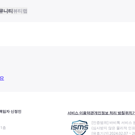
뮤니티
뷰티랩
요
책임자 신정인
서비스 이용약관
개인정보 처리 방침
위치기
[인증범위] 바비톡 서비스 
11층
(심사받지 않은 물리적 인프
[유효기간] 2024.02.07 ~ 20