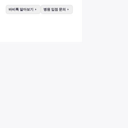
arrow_right
arrow_right
바비톡 알아보기
병원 입점 문의