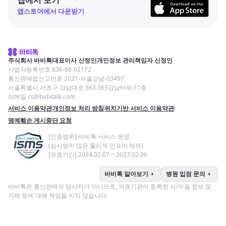
앱스토어에서 다운받기
주식회사 바비톡
대표이사 신정인
개인정보 관리책임자 신정인
사업자등록번호 836-86-02172
통신판매업신고번호 2021-서울강남-03497
서울특별시 서초구 강남대로 363 363강남타워 11층
이메일 cs@babitalk.com
서비스 이용약관
개인정보 처리 방침
위치기반 서비스 이용약관
명예훼손 게시중단 요청
[인증범위] 바비톡 서비스 운영
(심사받지 않은 물리적 인프라 제외)
[유효기간] 2024.02.07 ~ 2027.02.06
arrow_right
arrow_right
바비톡 알아보기
병원 입점 문의
바비톡은 통신판매의 당사자가 아니므로, 의료기관이 등록한 시/수술 정보 및
거래 등에 대해 책임을 지지 않습니다.