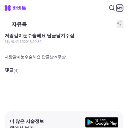
share
자유톡
저랑같이눈수술해요 답글남겨주삼
해바라기12
2013.10.30
저랑같이눈수술해요 답글남겨주삼
댓글
(4)
더 많은 시술정보
앱에서 보기