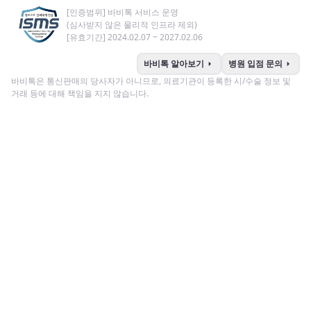
[인증범위] 바비톡 서비스 운영
(심사받지 않은 물리적 인프라 제외)
[유효기간] 2024.02.07 ~ 2027.02.06
arrow_right
arrow_right
바비톡 알아보기
병원 입점 문의
바비톡은 통신판매의 당사자가 아니므로, 의료기관이 등록한 시/수술 정보 및
거래 등에 대해 책임을 지지 않습니다.