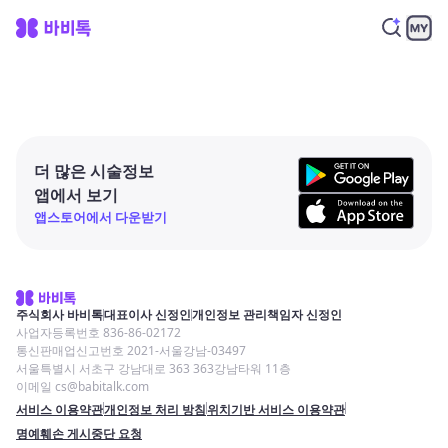
더 많은 시술정보
앱에서 보기
앱스토어에서 다운받기
주식회사 바비톡
대표이사 신정인
개인정보 관리책임자 신정인
사업자등록번호 836-86-02172
통신판매업신고번호 2021-서울강남-03497
서울특별시 서초구 강남대로 363 363강남타워 11층
이메일 cs@babitalk.com
서비스 이용약관
개인정보 처리 방침
위치기반 서비스 이용약관
명예훼손 게시중단 요청