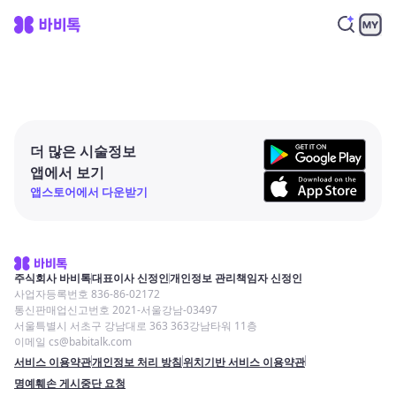
더 많은 시술정보
앱에서 보기
앱스토어에서 다운받기
주식회사 바비톡
대표이사 신정인
개인정보 관리책임자 신정인
사업자등록번호 836-86-02172
통신판매업신고번호 2021-서울강남-03497
서울특별시 서초구 강남대로 363 363강남타워 11층
이메일 cs@babitalk.com
서비스 이용약관
개인정보 처리 방침
위치기반 서비스 이용약관
명예훼손 게시중단 요청