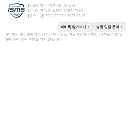
[인증범위] 바비톡 서비스 운영
(심사받지 않은 물리적 인프라 제외)
[유효기간] 2024.02.07 ~ 2027.02.06
arrow_right
arrow_right
바비톡 알아보기
병원 입점 문의
바비톡은 통신판매의 당사자가 아니므로, 의료기관이 등록한 시/수술 정보 및
거래 등에 대해 책임을 지지 않습니다.