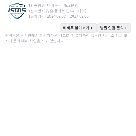
[인증범위] 바비톡 서비스 운영
(심사받지 않은 물리적 인프라 제외)
[유효기간] 2024.02.07 ~ 2027.02.06
arrow_right
arrow_right
바비톡 알아보기
병원 입점 문의
바비톡은 통신판매의 당사자가 아니므로, 의료기관이 등록한 시/수술 정보 및
거래 등에 대해 책임을 지지 않습니다.