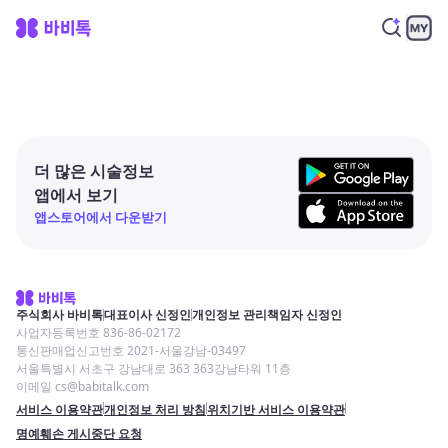
더 많은 시술정보
앱에서 보기
앱스토어에서 다운받기
주식회사 바비톡
대표이사 신정인
개인정보 관리책임자 신정인
사업자등록번호 836-86-02172
통신판매업신고번호 2021-서울강남-03497
서울특별시 서초구 강남대로 363 363강남타워 11층
이메일 cs@babitalk.com
서비스 이용약관
개인정보 처리 방침
위치기반 서비스 이용약관
명예훼손 게시중단 요청