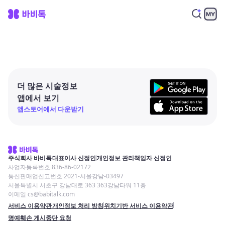
더 많은 시술정보
앱에서 보기
앱스토어에서 다운받기
주식회사 바비톡
대표이사 신정인
개인정보 관리책임자 신정인
사업자등록번호 836-86-02172
통신판매업신고번호 2021-서울강남-03497
서울특별시 서초구 강남대로 363 363강남타워 11층
이메일 cs@babitalk.com
서비스 이용약관
개인정보 처리 방침
위치기반 서비스 이용약관
명예훼손 게시중단 요청