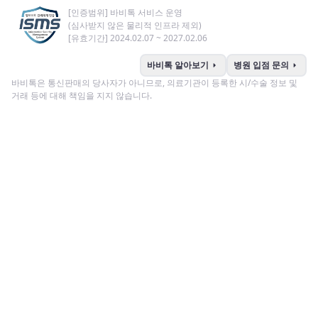
[인증범위] 바비톡 서비스 운영
(심사받지 않은 물리적 인프라 제외)
[유효기간] 2024.02.07 ~ 2027.02.06
arrow_right
arrow_right
바비톡 알아보기
병원 입점 문의
바비톡은 통신판매의 당사자가 아니므로, 의료기관이 등록한 시/수술 정보 및
거래 등에 대해 책임을 지지 않습니다.