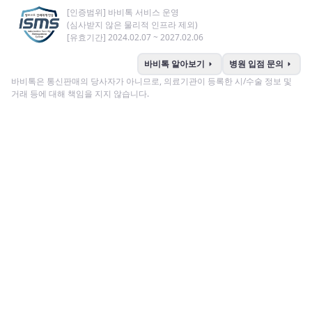
[인증범위] 바비톡 서비스 운영
(심사받지 않은 물리적 인프라 제외)
[유효기간] 2024.02.07 ~ 2027.02.06
arrow_right
arrow_right
바비톡 알아보기
병원 입점 문의
바비톡은 통신판매의 당사자가 아니므로, 의료기관이 등록한 시/수술 정보 및
거래 등에 대해 책임을 지지 않습니다.