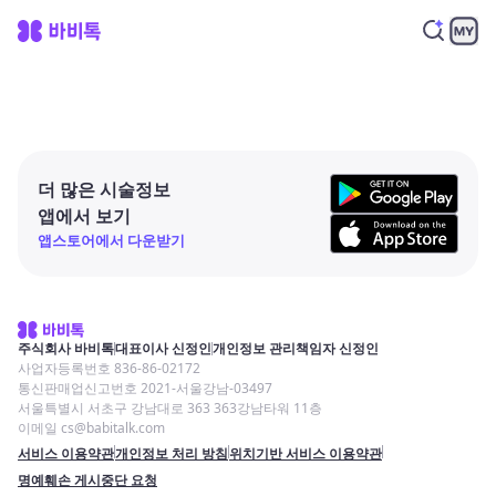
더 많은 시술정보
앱에서 보기
앱스토어에서 다운받기
주식회사 바비톡
대표이사 신정인
개인정보 관리책임자 신정인
사업자등록번호 836-86-02172
통신판매업신고번호 2021-서울강남-03497
서울특별시 서초구 강남대로 363 363강남타워 11층
이메일 cs@babitalk.com
서비스 이용약관
개인정보 처리 방침
위치기반 서비스 이용약관
명예훼손 게시중단 요청