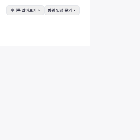
arrow_right
arrow_right
바비톡 알아보기
병원 입점 문의