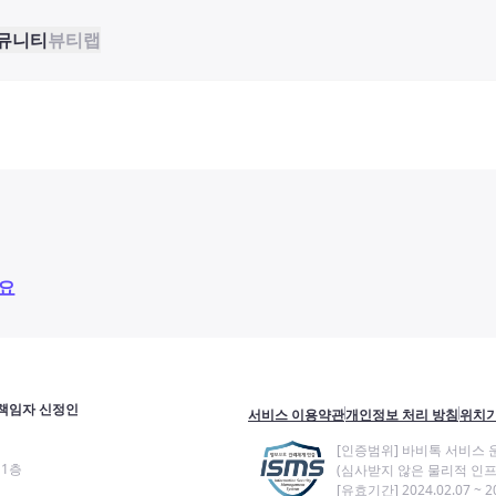
뮤니티
뷰티랩
요
책임자 신정인
서비스 이용약관
개인정보 처리 방침
위치기
[인증범위] 바비톡 서비스 
11층
(심사받지 않은 물리적 인프
[유효기간] 2024.02.07 ~ 20