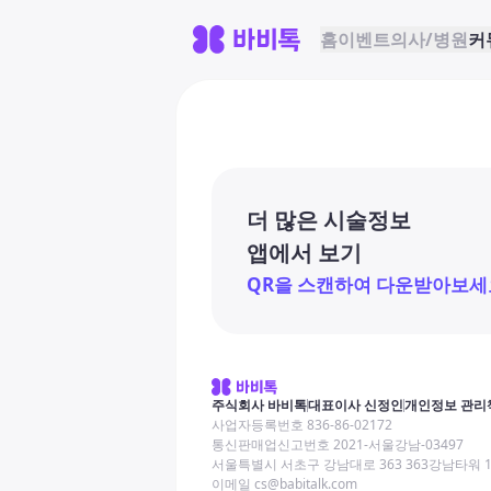
홈
이벤트
의사/병원
커
더 많은 시술정보
앱에서 보기
QR을 스캔하여 다운받아보세
주식회사 바비톡
대표이사 신정인
개인정보 관리
사업자등록번호 836-86-02172
통신판매업신고번호 2021-서울강남-03497
서울특별시 서초구 강남대로 363 363강남타워 
이메일 cs@babitalk.com