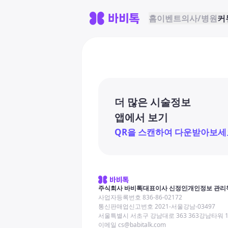
홈
이벤트
의사/병원
커
더 많은 시술정보
앱에서 보기
QR을 스캔하여 다운받아보세
주식회사 바비톡
대표이사 신정인
개인정보 관리
사업자등록번호 836-86-02172
통신판매업신고번호 2021-서울강남-03497
서울특별시 서초구 강남대로 363 363강남타워 
이메일 cs@babitalk.com