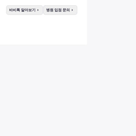
arrow_right
arrow_right
바비톡 알아보기
병원 입점 문의