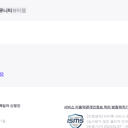
뮤니티
뷰티랩
요
책임자 신정인
서비스 이용약관
개인정보 처리 방침
위치기
[인증범위] 바비톡 서비스 
11층
(심사받지 않은 물리적 인프
[유효기간] 2024.02.07 ~ 20