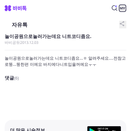
share
자유톡
놀이공원으로놀러가는데요 니트코디좀요.
바비공듀
2013.12.03
놀이공원으로놀러가는데요 니트코디좀요...ㅎ 알려주세요....전참고
로뚱...뚱한편 이에요 바지에다니트입을꺼에요ㅜㅜ
댓글
(6)
더 많은 시술정보