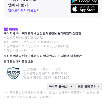
앱에서 보기
앱스토어에서 다운받기
주식회사 바비톡
대표이사 신정인
개인정보 관리책임자 신정인
사업자등록번호 836-86-02172
통신판매업신고번호 2021-서울강남-03497
서울특별시 서초구 강남대로 363 363강남타워 11층
이메일 cs@babitalk.com
서비스 이용약관
개인정보 처리 방침
위치기반 서비스 이용약관
명예훼손 게시중단 요청
[인증범위] 바비톡 서비스 운영
(심사받지 않은 물리적 인프라 제외)
[유효기간] 2024.02.07 ~ 2027.02.06
arrow_right
arrow_right
바비톡 알아보기
병원 입점 문의
바비톡은 통신판매의 당사자가 아니므로, 의료기관이 등록한 시/수술 정보 및
거래 등에 대해 책임을 지지 않습니다.