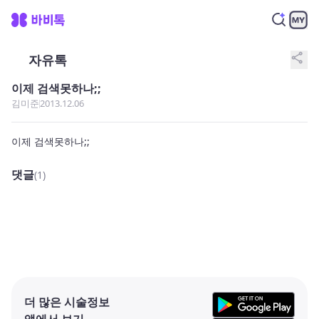
share
자유톡
이제 검색못하나;;
김미준
2013.12.06
이제 검색못하나;;
댓글
(1)
더 많은 시술정보
앱에서 보기