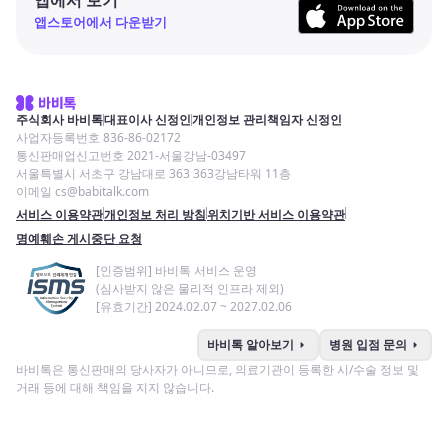
앱스토어에서 다운받기
주식회사 바비톡
대표이사 신정인
개인정보 관리책임자 신정인
사업자등록번호 836-86-02172
통신판매업신고번호 2021-서울강남-03497
서울특별시 서초구 강남대로 363 363강남타워 11층
이메일 cs@babitalk.com
서비스 이용약관
개인정보 처리 방침
위치기반 서비스 이용약관
명예훼손 게시중단 요청
[인증범위] 바비톡 서비스 운영
(심사받지 않은 물리적 인프라 제외)
[유효기간] 2024.02.07 ~ 2027.02.06
arrow_right
arrow_right
바비톡 알아보기
병원 입점 문의
바비톡은 통신판매의 당사자가 아니므로, 의료기관이 등록한 시/수술 정보 및
거래 등에 대해 책임을 지지 않습니다.