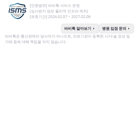
[인증범위] 바비톡 서비스 운영
(심사받지 않은 물리적 인프라 제외)
[유효기간] 2024.02.07 ~ 2027.02.06
arrow_right
arrow_right
바비톡 알아보기
병원 입점 문의
바비톡은 통신판매의 당사자가 아니므로, 의료기관이 등록한 시/수술 정보 및
거래 등에 대해 책임을 지지 않습니다.