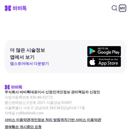
더 많은 시술정보
앱에서 보기
앱스토어에서 다운받기
주식회사 바비톡
대표이사 신정인
개인정보 관리책임자 신정인
사업자등록번호 836-86-02172
통신판매업신고번호 2021-서울강남-03497
서울특별시 서초구 강남대로 363 363강남타워 11층
이메일 cs@babitalk.com
서비스 이용약관
개인정보 처리 방침
위치기반 서비스 이용약관
명예훼손 게시중단 요청