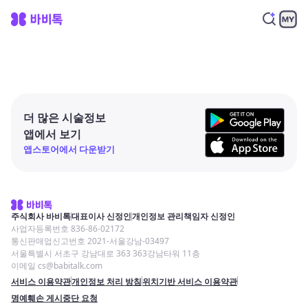
더 많은 시술정보
앱에서 보기
앱스토어에서 다운받기
주식회사 바비톡
대표이사 신정인
개인정보 관리책임자 신정인
사업자등록번호 836-86-02172
통신판매업신고번호 2021-서울강남-03497
서울특별시 서초구 강남대로 363 363강남타워 11층
이메일 cs@babitalk.com
서비스 이용약관
개인정보 처리 방침
위치기반 서비스 이용약관
명예훼손 게시중단 요청