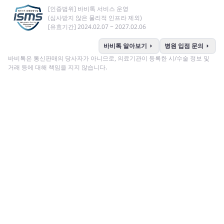
[인증범위] 바비톡 서비스 운영
(심사받지 않은 물리적 인프라 제외)
[유효기간] 2024.02.07 ~ 2027.02.06
arrow_right
arrow_right
바비톡 알아보기
병원 입점 문의
바비톡은 통신판매의 당사자가 아니므로, 의료기관이 등록한 시/수술 정보 및
거래 등에 대해 책임을 지지 않습니다.