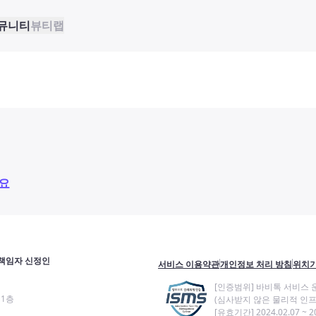
뮤니티
뷰티랩
요
책임자 신정인
서비스 이용약관
개인정보 처리 방침
위치기
[인증범위] 바비톡 서비스 
11층
(심사받지 않은 물리적 인프
[유효기간] 2024.02.07 ~ 20