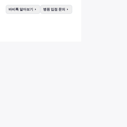
arrow_right
arrow_right
바비톡 알아보기
병원 입점 문의