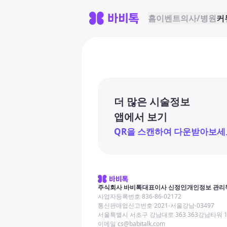
홈
이벤트
의사/병원
커
더 많은 시술정보
앱에서 보기
QR을 스캔하여 다운받아보세
주식회사 바비톡
대표이사 신정인
개인정보 관리
사업자등록번호 836-86-02172
통신판매업신고번호 2021-서울강남-03497
서울특별시 서초구 강남대로 363 363강남타워 
이메일 cs@babitalk.com