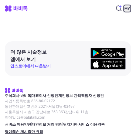
더 많은 시술정보
앱에서 보기
앱스토어에서 다운받기
주식회사 바비톡
대표이사 신정인
개인정보 관리책임자 신정인
사업자등록번호 836-86-02172
통신판매업신고번호 2021-서울강남-03497
서울특별시 서초구 강남대로 363 363강남타워 11층
이메일 cs@babitalk.com
서비스 이용약관
개인정보 처리 방침
위치기반 서비스 이용약관
명예훼손 게시중단 요청