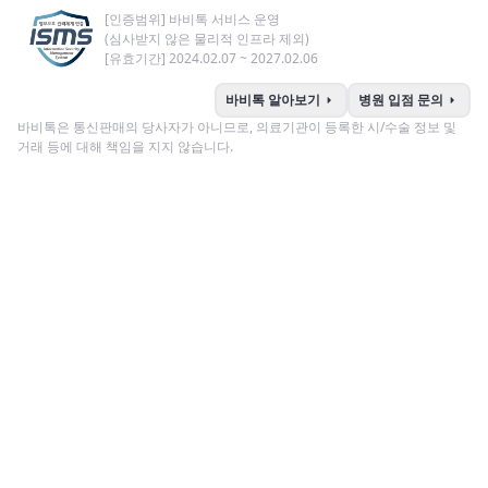
[인증범위] 바비톡 서비스 운영
(심사받지 않은 물리적 인프라 제외)
[유효기간] 2024.02.07 ~ 2027.02.06
arrow_right
arrow_right
바비톡 알아보기
병원 입점 문의
바비톡은 통신판매의 당사자가 아니므로, 의료기관이 등록한 시/수술 정보 및
거래 등에 대해 책임을 지지 않습니다.