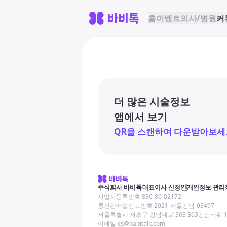
홈
이벤트
의사/병원
커
더 많은 시술정보
앱에서 보기
QR을 스캔하여 다운받아보세
주식회사 바비톡
대표이사 신정인
개인정보 관리
사업자등록번호 836-86-02172
통신판매업신고번호 2021-서울강남-03497
서울특별시 서초구 강남대로 363 363강남타워 
이메일 cs@babitalk.com