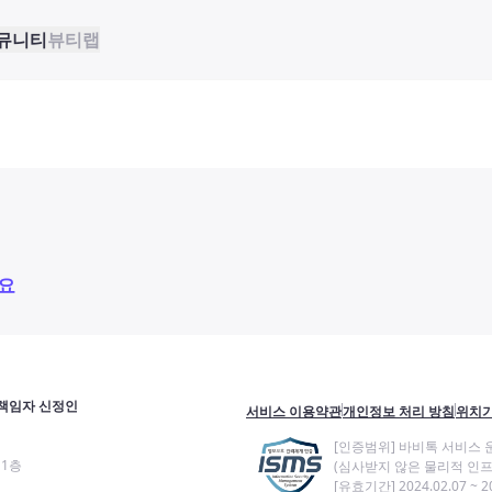
뮤니티
뷰티랩
요
책임자 신정인
서비스 이용약관
개인정보 처리 방침
위치기
[인증범위] 바비톡 서비스 
11층
(심사받지 않은 물리적 인프
[유효기간] 2024.02.07 ~ 20