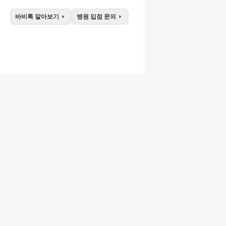
arrow_right
arrow_right
바비톡 알아보기
병원 입점 문의