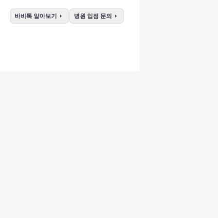
arrow_right
arrow_right
바비톡 알아보기
병원 입점 문의