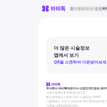
홈
이벤트
의사/병원
커
더 많은 시술정보
앱에서 보기
QR을 스캔하여 다운받아보세
주식회사 바비톡
대표이사 신정인
개인정보 관리
사업자등록번호 836-86-02172
통신판매업신고번호 2021-서울강남-03497
서울특별시 서초구 강남대로 363 363강남타워 
이메일 cs@babitalk.com