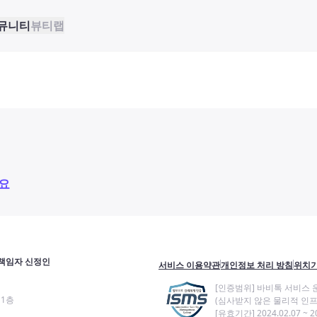
뮤니티
뷰티랩
요
책임자 신정인
서비스 이용약관
개인정보 처리 방침
위치기
[인증범위] 바비톡 서비스 
11층
(심사받지 않은 물리적 인프
[유효기간] 2024.02.07 ~ 20