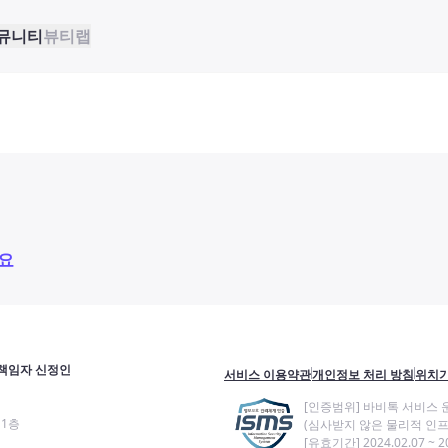
뮤니티
뷰티랩
요
책임자 신정인
서비스 이용약관
개인정보 처리 방침
위치기
[인증범위] 바비톡 서비스 
11층
(심사받지 않은 물리적 인프
[유효기간] 2024.02.07 ~ 20