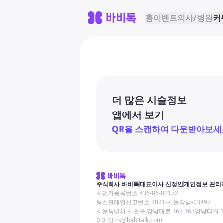
홈
이벤트
의사/병원
커
더 많은 시술정보
앱에서 보기
QR을 스캔하여 다운받아보세
주식회사 바비톡
대표이사 신정인
개인정보 관리
사업자등록번호 836-86-02172
통신판매업신고번호 2021-서울강남-03497
서울특별시 서초구 강남대로 363 363강남타워 
이메일 cs@babitalk.com