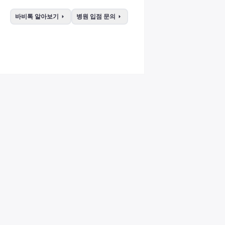
arrow_right
arrow_right
바비톡 알아보기
병원 입점 문의