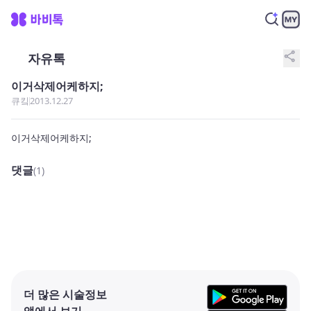
share
자유톡
이거삭제어케하지;
큐킼
2013.12.27
이거삭제어케하지;
댓글
(1)
더 많은 시술정보
앱에서 보기