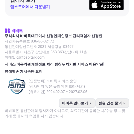
앱스토어에서 다운받기
주식회사 바비톡
대표이사 신정인
개인정보 관리책임자 신정인
사업자등록번호 836-86-02172
통신판매업신고번호 2021-서울강남-03497
서울특별시 서초구 강남대로 363 363강남타워 11층
이메일 cs@babitalk.com
서비스 이용약관
개인정보 처리 방침
위치기반 서비스 이용약관
명예훼손 게시중단 요청
[인증범위] 바비톡 서비스 운영
(심사받지 않은 물리적 인프라 제외)
[유효기간] 2024.02.07 ~ 2027.02.06
arrow_right
arrow_right
바비톡 알아보기
병원 입점 문의
바비톡은 통신판매의 당사자가 아니므로, 의료기관이 등록한 시/수술 정보 및
거래 등에 대해 책임을 지지 않습니다.