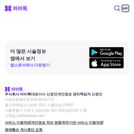
더 많은 시술정보
앱에서 보기
앱스토어에서 다운받기
주식회사 바비톡
대표이사 신정인
개인정보 관리책임자 신정인
사업자등록번호 836-86-02172
통신판매업신고번호 2021-서울강남-03497
서울특별시 서초구 강남대로 363 363강남타워 11층
이메일 cs@babitalk.com
서비스 이용약관
개인정보 처리 방침
위치기반 서비스 이용약관
명예훼손 게시중단 요청