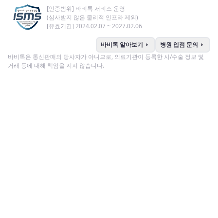
[인증범위] 바비톡 서비스 운영
(심사받지 않은 물리적 인프라 제외)
[유효기간] 2024.02.07 ~ 2027.02.06
arrow_right
arrow_right
바비톡 알아보기
병원 입점 문의
바비톡은 통신판매의 당사자가 아니므로, 의료기관이 등록한 시/수술 정보 및
거래 등에 대해 책임을 지지 않습니다.