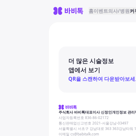
홈
이벤트
의사/병원
커
더 많은 시술정보
앱에서 보기
QR을 스캔하여 다운받아보세
주식회사 바비톡
대표이사 신정인
개인정보 관리
사업자등록번호 836-86-02172
통신판매업신고번호 2021-서울강남-03497
서울특별시 서초구 강남대로 363 363강남타워 
이메일 cs@babitalk.com