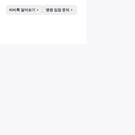
arrow_right
arrow_right
바비톡 알아보기
병원 입점 문의