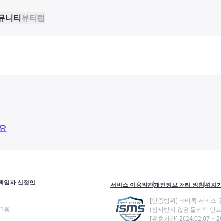
뮤니티
뷰티랩
요
책임자 신정인
서비스 이용약관
개인정보 처리 방침
위치기
[인증범위] 바비톡 서비스 
11층
(심사받지 않은 물리적 인프
[유효기간] 2024.02.07 ~ 20