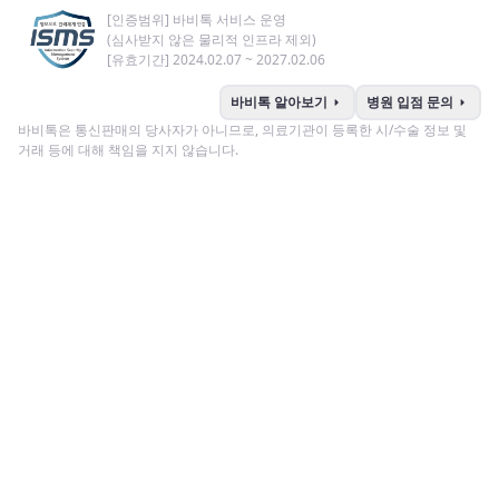
[인증범위] 바비톡 서비스 운영
(심사받지 않은 물리적 인프라 제외)
[유효기간] 2024.02.07 ~ 2027.02.06
arrow_right
arrow_right
바비톡 알아보기
병원 입점 문의
바비톡은 통신판매의 당사자가 아니므로, 의료기관이 등록한 시/수술 정보 및
거래 등에 대해 책임을 지지 않습니다.