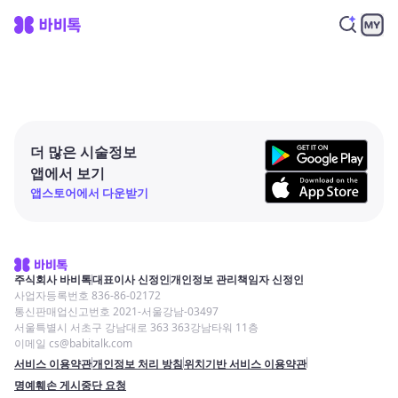
더 많은 시술정보
앱에서 보기
앱스토어에서 다운받기
주식회사 바비톡
대표이사 신정인
개인정보 관리책임자 신정인
사업자등록번호 836-86-02172
통신판매업신고번호 2021-서울강남-03497
서울특별시 서초구 강남대로 363 363강남타워 11층
이메일 cs@babitalk.com
서비스 이용약관
개인정보 처리 방침
위치기반 서비스 이용약관
명예훼손 게시중단 요청