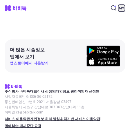
더 많은 시술정보
앱에서 보기
앱스토어에서 다운받기
주식회사 바비톡
대표이사 신정인
개인정보 관리책임자 신정인
사업자등록번호 836-86-02172
통신판매업신고번호 2021-서울강남-03497
서울특별시 서초구 강남대로 363 363강남타워 11층
이메일 cs@babitalk.com
서비스 이용약관
개인정보 처리 방침
위치기반 서비스 이용약관
명예훼손 게시중단 요청