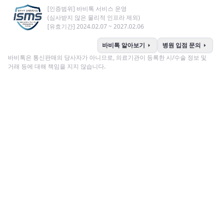
[인증범위] 바비톡 서비스 운영
(심사받지 않은 물리적 인프라 제외)
[유효기간] 2024.02.07 ~ 2027.02.06
arrow_right
arrow_right
바비톡 알아보기
병원 입점 문의
바비톡은 통신판매의 당사자가 아니므로, 의료기관이 등록한 시/수술 정보 및
거래 등에 대해 책임을 지지 않습니다.