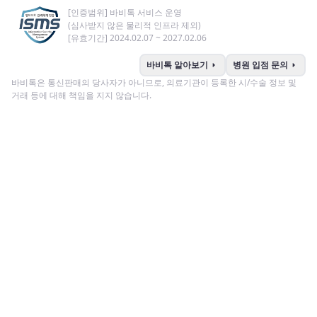
[인증범위] 바비톡 서비스 운영
(심사받지 않은 물리적 인프라 제외)
[유효기간] 2024.02.07 ~ 2027.02.06
arrow_right
arrow_right
바비톡 알아보기
병원 입점 문의
바비톡은 통신판매의 당사자가 아니므로, 의료기관이 등록한 시/수술 정보 및
거래 등에 대해 책임을 지지 않습니다.