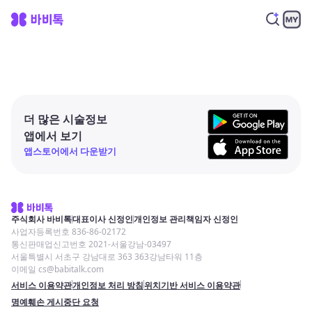
더 많은 시술정보
앱에서 보기
앱스토어에서 다운받기
주식회사 바비톡
대표이사 신정인
개인정보 관리책임자 신정인
사업자등록번호 836-86-02172
통신판매업신고번호 2021-서울강남-03497
서울특별시 서초구 강남대로 363 363강남타워 11층
이메일 cs@babitalk.com
서비스 이용약관
개인정보 처리 방침
위치기반 서비스 이용약관
명예훼손 게시중단 요청