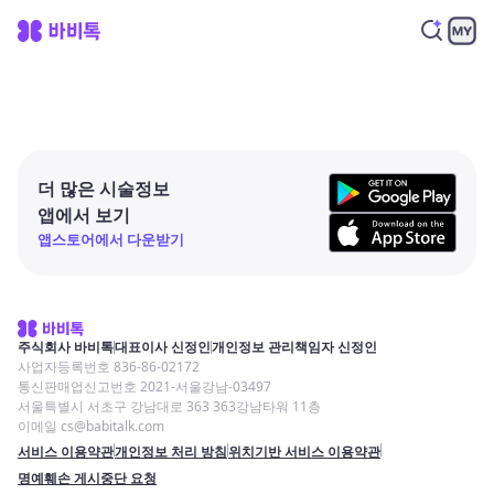
더 많은 시술정보
앱에서 보기
앱스토어에서 다운받기
주식회사 바비톡
대표이사 신정인
개인정보 관리책임자 신정인
사업자등록번호 836-86-02172
통신판매업신고번호 2021-서울강남-03497
서울특별시 서초구 강남대로 363 363강남타워 11층
이메일 cs@babitalk.com
서비스 이용약관
개인정보 처리 방침
위치기반 서비스 이용약관
명예훼손 게시중단 요청