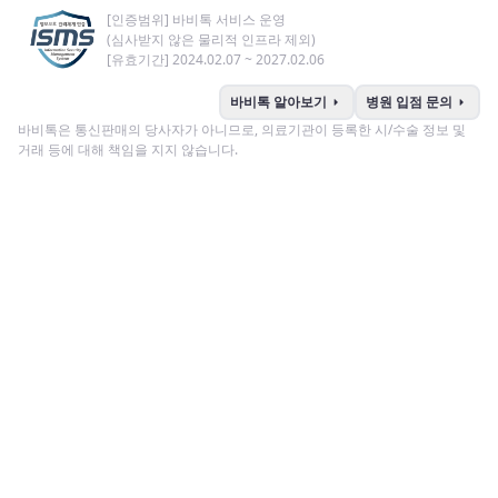
[인증범위] 바비톡 서비스 운영
(심사받지 않은 물리적 인프라 제외)
[유효기간] 2024.02.07 ~ 2027.02.06
arrow_right
arrow_right
바비톡 알아보기
병원 입점 문의
바비톡은 통신판매의 당사자가 아니므로, 의료기관이 등록한 시/수술 정보 및
거래 등에 대해 책임을 지지 않습니다.