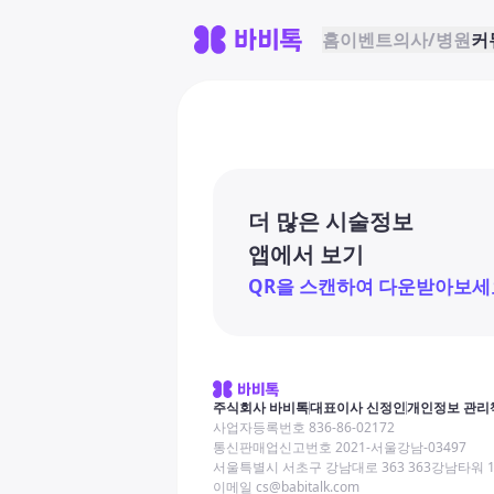
홈
이벤트
의사/병원
커
더 많은 시술정보
앱에서 보기
QR을 스캔하여 다운받아보세
주식회사 바비톡
대표이사 신정인
개인정보 관리
사업자등록번호 836-86-02172
통신판매업신고번호 2021-서울강남-03497
서울특별시 서초구 강남대로 363 363강남타워 
이메일 cs@babitalk.com