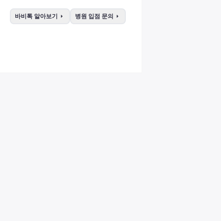
arrow_right
arrow_right
바비톡 알아보기
병원 입점 문의