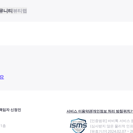
뮤니티
뷰티랩
요
책임자 신정인
서비스 이용약관
개인정보 처리 방침
위치기
[인증범위] 바비톡 서비스 
11층
(심사받지 않은 물리적 인프
[유효기간] 2024.02.07 ~ 20