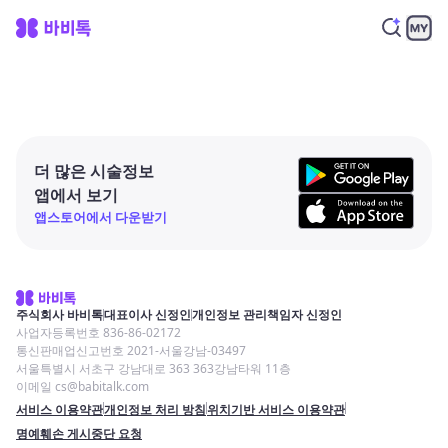
더 많은 시술정보
앱에서 보기
앱스토어에서 다운받기
주식회사 바비톡
대표이사 신정인
개인정보 관리책임자 신정인
사업자등록번호 836-86-02172
통신판매업신고번호 2021-서울강남-03497
서울특별시 서초구 강남대로 363 363강남타워 11층
이메일 cs@babitalk.com
서비스 이용약관
개인정보 처리 방침
위치기반 서비스 이용약관
명예훼손 게시중단 요청