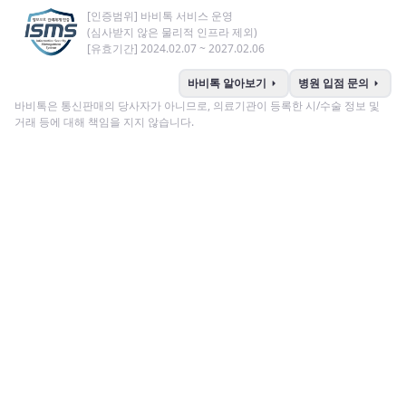
[인증범위] 바비톡 서비스 운영
(심사받지 않은 물리적 인프라 제외)
[유효기간] 2024.02.07 ~ 2027.02.06
arrow_right
arrow_right
바비톡 알아보기
병원 입점 문의
바비톡은 통신판매의 당사자가 아니므로, 의료기관이 등록한 시/수술 정보 및
거래 등에 대해 책임을 지지 않습니다.