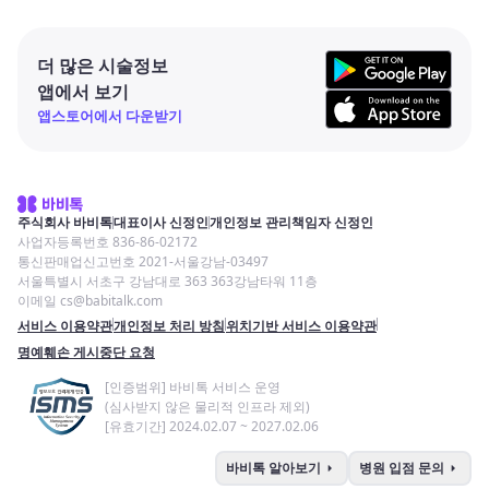
더 많은 시술정보
앱에서 보기
앱스토어에서 다운받기
주식회사 바비톡
대표이사 신정인
개인정보 관리책임자 신정인
사업자등록번호 836-86-02172
통신판매업신고번호 2021-서울강남-03497
서울특별시 서초구 강남대로 363 363강남타워 11층
이메일 cs@babitalk.com
서비스 이용약관
개인정보 처리 방침
위치기반 서비스 이용약관
명예훼손 게시중단 요청
[인증범위] 바비톡 서비스 운영
(심사받지 않은 물리적 인프라 제외)
[유효기간] 2024.02.07 ~ 2027.02.06
arrow_right
arrow_right
바비톡 알아보기
병원 입점 문의