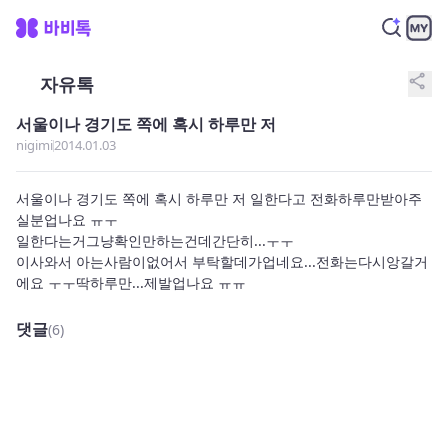
share
자유톡
서울이나 경기도 쪽에 혹시 하루만 저
nigimi
2014.01.03
서울이나 경기도 쪽에 혹시 하루만 저 일한다고 전화하루만받아주
실분업나요 ㅠㅜ

일한다는거그냥확인만하는건데간단히...ㅜㅜ

이사와서 아는사람이없어서 부탁할데가업네요...전화는다시앙갈거
에요 ㅜㅜ딱하루만...제발업나요 ㅠㅠ
댓글
(6)