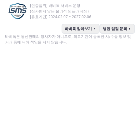
[인증범위] 바비톡 서비스 운영
(심사받지 않은 물리적 인프라 제외)
[유효기간] 2024.02.07 ~ 2027.02.06
arrow_right
arrow_right
바비톡 알아보기
병원 입점 문의
바비톡은 통신판매의 당사자가 아니므로, 의료기관이 등록한 시/수술 정보 및
거래 등에 대해 책임을 지지 않습니다.