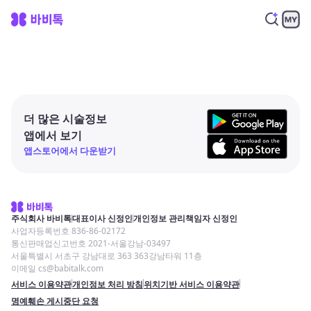
더 많은 시술정보
앱에서 보기
앱스토어에서 다운받기
주식회사 바비톡
대표이사 신정인
개인정보 관리책임자 신정인
사업자등록번호 836-86-02172
통신판매업신고번호 2021-서울강남-03497
서울특별시 서초구 강남대로 363 363강남타워 11층
이메일 cs@babitalk.com
서비스 이용약관
개인정보 처리 방침
위치기반 서비스 이용약관
명예훼손 게시중단 요청