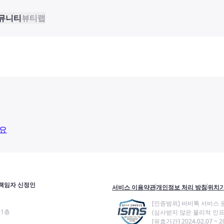
뮤니티
뷰티랩
요
책임자 신정인
서비스 이용약관
개인정보 처리 방침
위치기
[인증범위] 바비톡 서비스 
11층
(심사받지 않은 물리적 인프
[유효기간] 2024.02.07 ~ 20