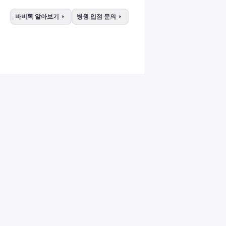
arrow_right
arrow_right
바비톡 알아보기
병원 입점 문의