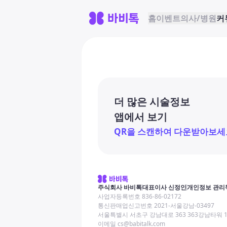
홈
이벤트
의사/병원
커
더 많은 시술정보
앱에서 보기
QR을 스캔하여 다운받아보세
주식회사 바비톡
대표이사 신정인
개인정보 관리
사업자등록번호 836-86-02172
통신판매업신고번호 2021-서울강남-03497
서울특별시 서초구 강남대로 363 363강남타워 
이메일 cs@babitalk.com