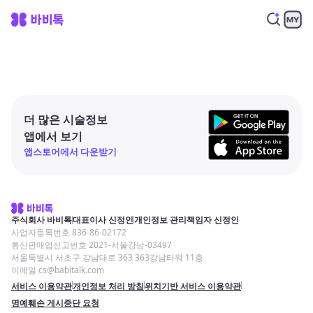
더 많은 시술정보
앱에서 보기
앱스토어에서 다운받기
주식회사 바비톡
대표이사 신정인
개인정보 관리책임자 신정인
사업자등록번호 836-86-02172
통신판매업신고번호 2021-서울강남-03497
서울특별시 서초구 강남대로 363 363강남타워 11층
이메일 cs@babitalk.com
서비스 이용약관
개인정보 처리 방침
위치기반 서비스 이용약관
명예훼손 게시중단 요청