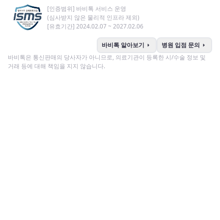
[인증범위] 바비톡 서비스 운영
(심사받지 않은 물리적 인프라 제외)
[유효기간] 2024.02.07 ~ 2027.02.06
arrow_right
arrow_right
바비톡 알아보기
병원 입점 문의
바비톡은 통신판매의 당사자가 아니므로, 의료기관이 등록한 시/수술 정보 및
거래 등에 대해 책임을 지지 않습니다.