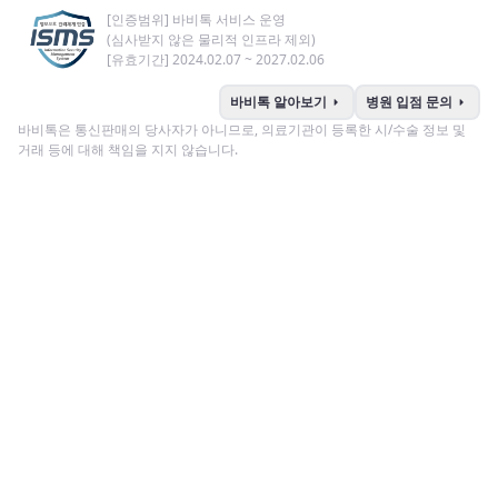
[인증범위] 바비톡 서비스 운영
(심사받지 않은 물리적 인프라 제외)
[유효기간] 2024.02.07 ~ 2027.02.06
arrow_right
arrow_right
바비톡 알아보기
병원 입점 문의
바비톡은 통신판매의 당사자가 아니므로, 의료기관이 등록한 시/수술 정보 및
거래 등에 대해 책임을 지지 않습니다.