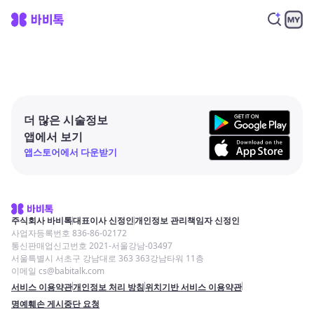
더 많은 시술정보
앱에서 보기
앱스토어에서 다운받기
주식회사 바비톡
대표이사 신정인
개인정보 관리책임자 신정인
사업자등록번호 836-86-02172
통신판매업신고번호 2021-서울강남-03497
서울특별시 서초구 강남대로 363 363강남타워 11층
이메일 cs@babitalk.com
서비스 이용약관
개인정보 처리 방침
위치기반 서비스 이용약관
명예훼손 게시중단 요청