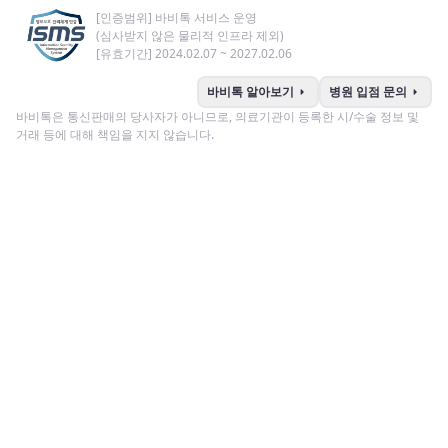
[인증범위] 바비톡 서비스 운영
(심사받지 않은 물리적 인프라 제외)
[유효기간] 2024.02.07 ~ 2027.02.06
arrow_right
arrow_right
바비톡 알아보기
병원 입점 문의
바비톡은 통신판매의 당사자가 아니므로, 의료기관이 등록한 시/수술 정보 및
거래 등에 대해 책임을 지지 않습니다.