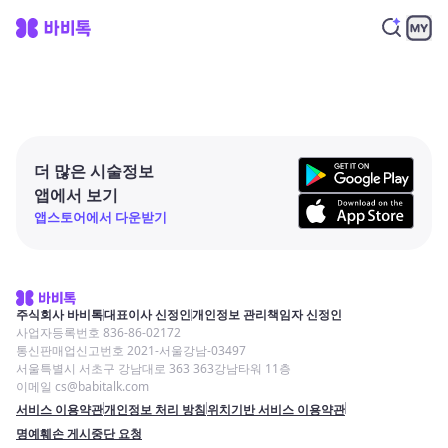
더 많은 시술정보
앱에서 보기
앱스토어에서 다운받기
주식회사 바비톡
대표이사 신정인
개인정보 관리책임자 신정인
사업자등록번호 836-86-02172
통신판매업신고번호 2021-서울강남-03497
서울특별시 서초구 강남대로 363 363강남타워 11층
이메일 cs@babitalk.com
서비스 이용약관
개인정보 처리 방침
위치기반 서비스 이용약관
명예훼손 게시중단 요청