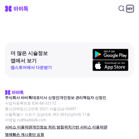
더 많은 시술정보
앱에서 보기
앱스토어에서 다운받기
주식회사 바비톡
대표이사 신정인
개인정보 관리책임자 신정인
사업자등록번호 836-86-02172
통신판매업신고번호 2021-서울강남-03497
서울특별시 서초구 강남대로 363 363강남타워 11층
이메일 cs@babitalk.com
서비스 이용약관
개인정보 처리 방침
위치기반 서비스 이용약관
명예훼손 게시중단 요청