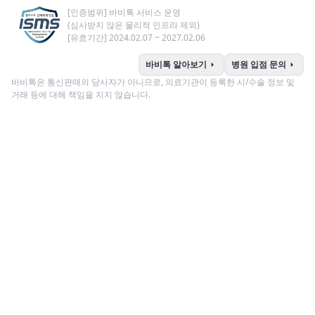
[인증범위] 바비톡 서비스 운영
(심사받지 않은 물리적 인프라 제외)
[유효기간] 2024.02.07 ~ 2027.02.06
arrow_right
arrow_right
바비톡 알아보기
병원 입점 문의
바비톡은 통신판매의 당사자가 아니므로, 의료기관이 등록한 시/수술 정보 및
거래 등에 대해 책임을 지지 않습니다.