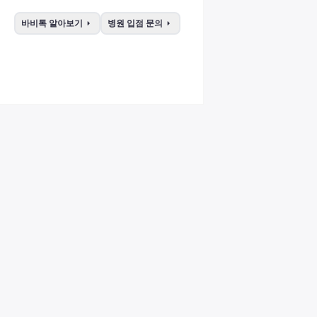
arrow_right
arrow_right
바비톡 알아보기
병원 입점 문의