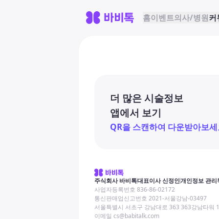
홈
이벤트
의사/병원
커
더 많은 시술정보
앱에서 보기
QR을 스캔하여 다운받아보세
주식회사 바비톡
대표이사 신정인
개인정보 관리
사업자등록번호 836-86-02172
통신판매업신고번호 2021-서울강남-03497
서울특별시 서초구 강남대로 363 363강남타워 
이메일 cs@babitalk.com