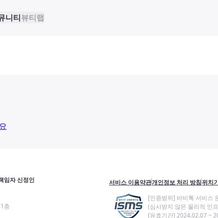
뮤니티
뷰티랩
요
책임자 신정인
서비스 이용약관
개인정보 처리 방침
위치기
[인증범위] 바비톡 서비스 
11층
(심사받지 않은 물리적 인프
[유효기간] 2024.02.07 ~ 20