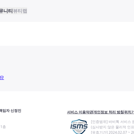
뮤니티
뷰티랩
요
책임자 신정인
서비스 이용약관
개인정보 처리 방침
위치기
[인증범위] 바비톡 서비스 
11층
(심사받지 않은 물리적 인프
[유효기간] 2024.02.07 ~ 20