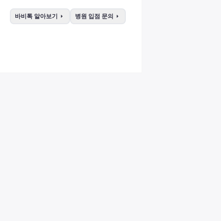
arrow_right
arrow_right
바비톡 알아보기
병원 입점 문의