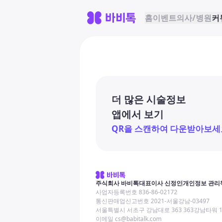
홈
이벤트
의사/병원
커
더 많은 시술정보
앱에서 보기
QR을 스캔하여 다운받아보세
주식회사 바비톡
대표이사 신정인
개인정보 관리
사업자등록번호 836-86-02172
통신판매업신고번호 2021-서울강남-03497
서울특별시 서초구 강남대로 363 363강남타워 
이메일 cs@babitalk.com