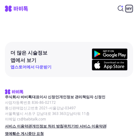
더 많은 시술정보
앱에서 보기
앱스토어에서 다운받기
주식회사 바비톡
대표이사 신정인
개인정보 관리책임자 신정인
사업자등록번호 836-86-02172
통신판매업신고번호 2021-서울강남-03497
서울특별시 서초구 강남대로 363 363강남타워 11층
이메일 cs@babitalk.com
서비스 이용약관
개인정보 처리 방침
위치기반 서비스 이용약관
명예훼손 게시중단 요청