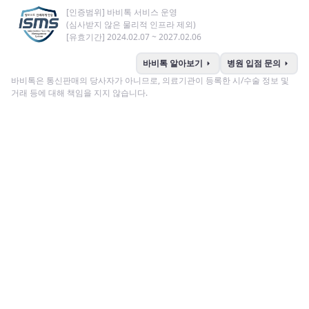
[인증범위] 바비톡 서비스 운영
(심사받지 않은 물리적 인프라 제외)
[유효기간] 2024.02.07 ~ 2027.02.06
arrow_right
arrow_right
바비톡 알아보기
병원 입점 문의
바비톡은 통신판매의 당사자가 아니므로, 의료기관이 등록한 시/수술 정보 및
거래 등에 대해 책임을 지지 않습니다.