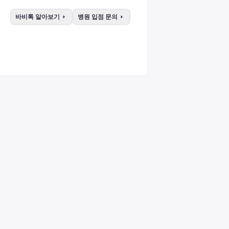
arrow_right
arrow_right
바비톡 알아보기
병원 입점 문의