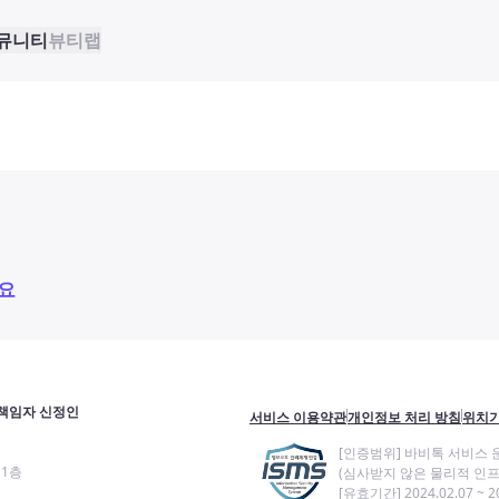
뮤니티
뷰티랩
요
책임자 신정인
서비스 이용약관
개인정보 처리 방침
위치기
[인증범위] 바비톡 서비스 
11층
(심사받지 않은 물리적 인프
[유효기간] 2024.02.07 ~ 20