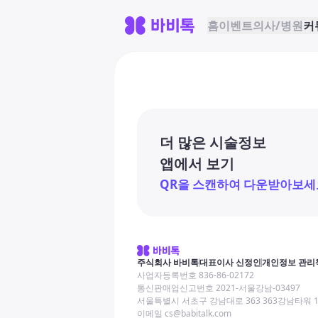
홈
이벤트
의사/병원
커
더 많은 시술정보
앱에서 보기
QR을 스캔하여 다운받아보세
주식회사 바비톡
대표이사 신정인
개인정보 관리
사업자등록번호 836-86-02172
통신판매업신고번호 2021-서울강남-03497
서울특별시 서초구 강남대로 363 363강남타워 
이메일 cs@babitalk.com