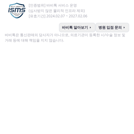
[인증범위] 바비톡 서비스 운영
(심사받지 않은 물리적 인프라 제외)
[유효기간] 2024.02.07 ~ 2027.02.06
arrow_right
arrow_right
바비톡 알아보기
병원 입점 문의
바비톡은 통신판매의 당사자가 아니므로, 의료기관이 등록한 시/수술 정보 및
거래 등에 대해 책임을 지지 않습니다.