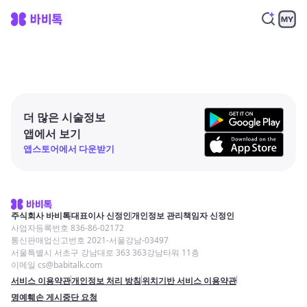
더 많은 시술정보
앱에서 보기
앱스토어에서 다운받기
주식회사 바비톡
대표이사 신정인
개인정보 관리책임자 신정인
사업자등록번호 836-86-02172
통신판매업신고번호 2021-서울강남-03497
서울특별시 서초구 강남대로 363 363강남타워 11층
이메일 cs@babitalk.com
서비스 이용약관
개인정보 처리 방침
위치기반 서비스 이용약관
명예훼손 게시중단 요청