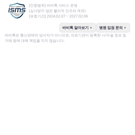
[인증범위] 바비톡 서비스 운영
(심사받지 않은 물리적 인프라 제외)
[유효기간] 2024.02.07 ~ 2027.02.06
arrow_right
arrow_right
바비톡 알아보기
병원 입점 문의
바비톡은 통신판매의 당사자가 아니므로, 의료기관이 등록한 시/수술 정보 및
거래 등에 대해 책임을 지지 않습니다.