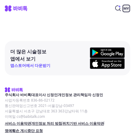
더 많은 시술정보
앱에서 보기
앱스토어에서 다운받기
주식회사 바비톡
대표이사 신정인
개인정보 관리책임자 신정인
사업자등록번호 836-86-02172
통신판매업신고번호 2021-서울강남-03497
서울특별시 서초구 강남대로 363 363강남타워 11층
이메일 cs@babitalk.com
서비스 이용약관
개인정보 처리 방침
위치기반 서비스 이용약관
명예훼손 게시중단 요청