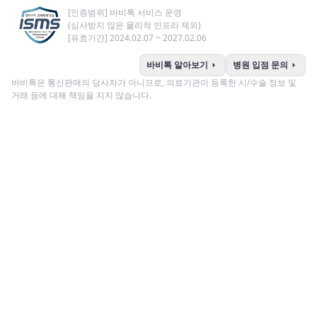
[인증범위] 바비톡 서비스 운영
(심사받지 않은 물리적 인프라 제외)
[유효기간] 2024.02.07 ~ 2027.02.06
arrow_right
arrow_right
바비톡 알아보기
병원 입점 문의
바비톡은 통신판매의 당사자가 아니므로, 의료기관이 등록한 시/수술 정보 및
거래 등에 대해 책임을 지지 않습니다.