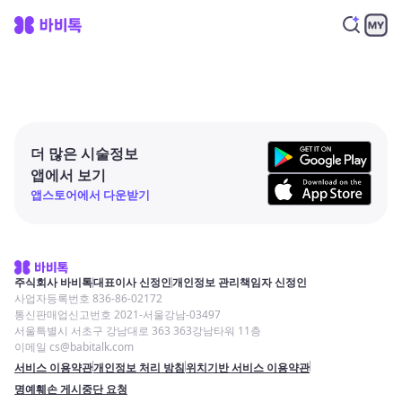
더 많은 시술정보
앱에서 보기
앱스토어에서 다운받기
주식회사 바비톡
대표이사 신정인
개인정보 관리책임자 신정인
사업자등록번호 836-86-02172
통신판매업신고번호 2021-서울강남-03497
서울특별시 서초구 강남대로 363 363강남타워 11층
이메일 cs@babitalk.com
서비스 이용약관
개인정보 처리 방침
위치기반 서비스 이용약관
명예훼손 게시중단 요청